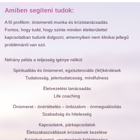
Amiben segíteni tudok:
A fő profilom: önismereti munka és krízistanácsadás.
Fontos, hogy tudd, hogy szinte minden életterülettel
kapcsolatban tudunk dolgozni, amennyiben nem klinikai jellegű
problémáról van szó.
Néhány példa a teljesség igénye nélkül:
Spiritualitás és önismeret, egzisztenciális (lét)kérdések
Tudatosság, jelentudatosság, mindfulness
Életvezetési tanácsadás
Life coaching
Önismeret - önértékelés – önbizalom - önmegvalósítás
Szabadság és hitelesség
Kapcsolatok, párkapcsolatok
Életszakaszváltások kríziseinek kezelése
Krízishelyzetek, veszteségek feldolgozása,